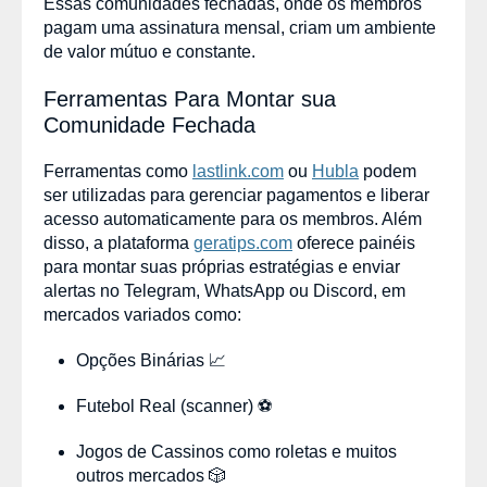
Essas comunidades fechadas, onde os membros
pagam uma assinatura mensal, criam um ambiente
de valor mútuo e constante.
Ferramentas Para Montar sua
Comunidade Fechada
Ferramentas como
lastlink.com
ou
Hubla
podem
ser utilizadas para gerenciar pagamentos e liberar
acesso automaticamente para os membros. Além
disso, a plataforma
geratips.com
oferece painéis
para montar suas próprias estratégias e enviar
alertas no Telegram, WhatsApp ou Discord, em
mercados variados como:
Opções Binárias 📈
Futebol Real (scanner) ⚽️
Jogos de Cassinos como roletas e muitos
outros mercados 🎲