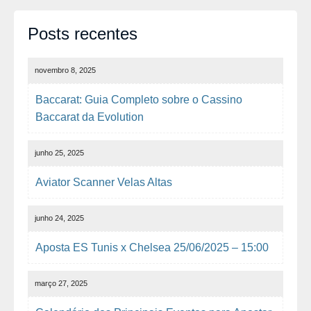
Posts recentes
novembro 8, 2025
Baccarat: Guia Completo sobre o Cassino
Baccarat da Evolution
junho 25, 2025
Aviator Scanner Velas Altas
junho 24, 2025
Aposta ES Tunis x Chelsea 25/06/2025 – 15:00
março 27, 2025