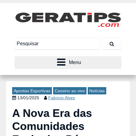
Menu
Apostas Esportivas
Cassino ao vivo
Notícias
13/01/2025
Fabricio Alves
A Nova Era das
Comunidades