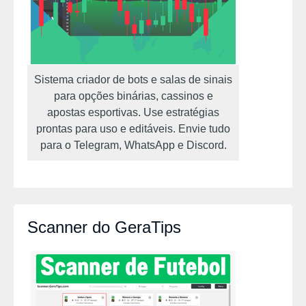
Sistema criador de bots e salas de sinais
para opções binárias, cassinos e
apostas esportivas. Use estratégias
prontas para uso e editáveis. Envie tudo
para o Telegram, WhatsApp e Discord.
Scanner do GeraTips