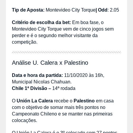
Tip de Aposta:
Montevideo City Torque
|
Odd
: 2.05
Critério de escolha da bet:
Em boa fase, o
Montevideo City Torque vem de cinco jogos sem
perder e é o segundo melhor visitante da
competição.
Análise U. Calera x Palestino
Data e hora da partida:
11/10/2020 às 16h,
Municipal Nicolas Chahuan.
Chile 1ª Divisão
–
14ª rodada
O
Unión La Calera
recebe o
Palestino
em casa
com o objetivo de somar mais três pontos no
Campeonato Chileno e se manter nas primeiras
colocações.
O Unión La Calera é o 3º colocado com 27 pontos,