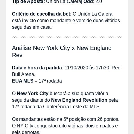
Tip de Aposta:
Unión La Calera
|
Odd
: 2.0
Critério de escolha da bet:
O Unión La Calera
está invicto como mandante e vem de duas vitórias
seguidas em casa.
Análise New York City x New England
Rev
Data e hora da partida:
11/10/2020 às 17h30, Red
Bull Arena.
EUA MLS
–
17ª rodada
O
New York City
buscará a sua quarta vitória
seguida diante do
New England Revolution
pela
17ª rodada da Conferência Leste da MLS.
Os mandantes estão na 5ª posição com 26 pontos.
O NY City conquistou oito vitórias, dois empates e
seis derrotas.