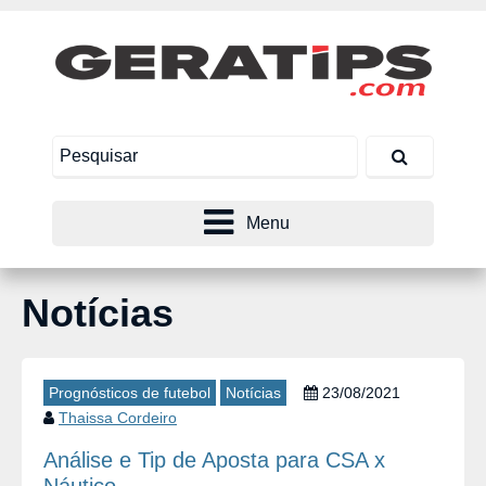
Menu
Notícias
Prognósticos de futebol
Notícias
23/08/2021
Thaissa Cordeiro
Análise e Tip de Aposta para CSA x