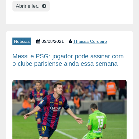
Abrir e ler...
Notícias
09/08/2021
Thaissa Cordeiro
Messi e PSG: jogador pode assinar com
o clube parisiense ainda essa semana