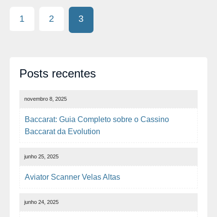
1
2
3
Posts recentes
novembro 8, 2025
Baccarat: Guia Completo sobre o Cassino
Baccarat da Evolution
junho 25, 2025
Aviator Scanner Velas Altas
junho 24, 2025