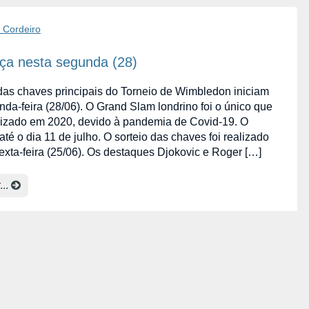
 Cordeiro
ça nesta segunda (28)
das chaves principais do Torneio de Wimbledon iniciam
nda-feira (28/06). O Grand Slam londrino foi o único que
alizado em 2020, devido à pandemia de Covid-19. O
 até o dia 11 de julho. O sorteio das chaves foi realizado
exta-feira (25/06). Os destaques Djokovic e Roger […]
...