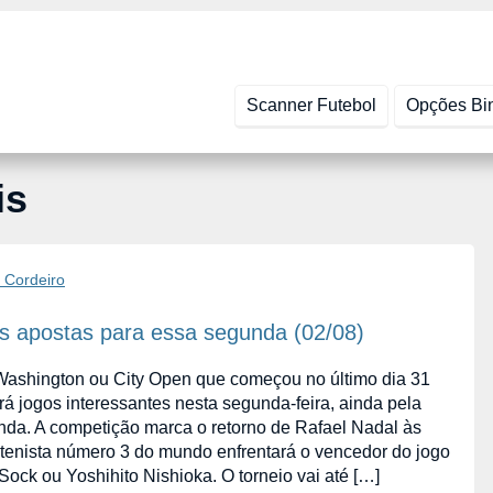
Scanner Futebol
Opções Bin
is
 Cordeiro
s apostas para essa segunda (02/08)
ashington ou City Open que começou no último dia 31
erá jogos interessantes nesta segunda-feira, ainda pela
onda. A competição marca o retorno de Rafael Nadal às
 tenista número 3 do mundo enfrentará o vencedor do jogo
Sock ou Yoshihito Nishioka. O torneio vai até […]