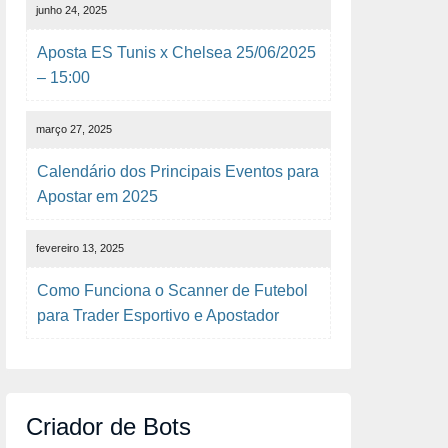
junho 24, 2025
Aposta ES Tunis x Chelsea 25/06/2025
– 15:00
março 27, 2025
Calendário dos Principais Eventos para
Apostar em 2025
fevereiro 13, 2025
Como Funciona o Scanner de Futebol
para Trader Esportivo e Apostador
Criador de Bots