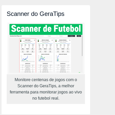
Scanner do GeraTips
Monitore centenas de jogos com o
Scanner do GeraTips, a melhor
ferramenta para monitorar jogos ao vivo
no futebol real.