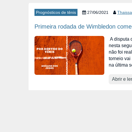
Prognósticos de tênis
27/06/2021
Thaissa
Primeira rodada de Wimbledon come
A disputa 
nesta segu
não foi re
torneio vai
na última s
Abrir e ler