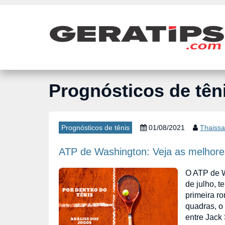
Prognósticos de tên
Prognósticos de tênis
01/08/2021
Thaissa
ATP de Washington: Veja as melhore
O ATP de W
de julho, t
primeira r
quadras, o
entre Jack 